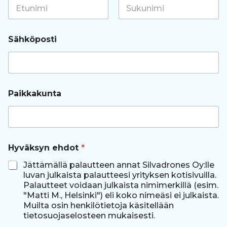
t
P
First
Last
a
i
Sähköposti
k
k
a
k
u
n
Paikkakunta
t
a
t
a
i
Hyväksyn ehdot
*
Jättämällä palautteen annat Silvadrones Oy:lle
luvan julkaista palautteesi yrityksen kotisivuilla.
Palautteet voidaan julkaista nimimerkillä (esim.
"Matti M., Helsinki") eli koko nimeäsi ei julkaista.
Muilta osin henkilötietoja käsitellään
tietosuojaselosteen mukaisesti.