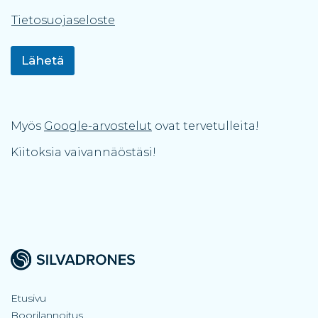
Tietosuojaseloste
Lähetä
Myös
Google-arvostelut
ovat tervetulleita!
Kiitoksia vaivannäöstäsi!
Etusivu
Boorilannoitus